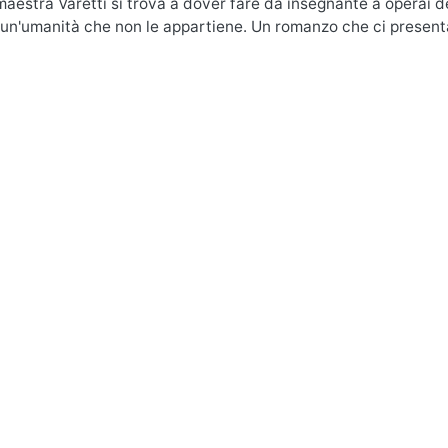
aestra Varetti si trova a dover fare da insegnante a operai dell
 un'umanità che non le appartiene. Un romanzo che ci presenta