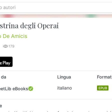
strina degli Operai
 De Amicis
179
 da
Lingua
Forma
italiano
eetLib eBooks
EPUB
e