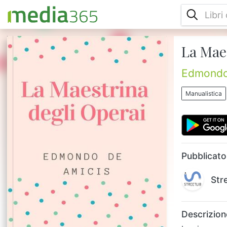
La Mae
La giovane maestra Varetti si trova a dover
fare da insegnante a operai della periferia
torinese. Lei, di nobile famiglia, si trova così
Edmondo
di fronte ad un'umanità che non le
appartiene. Un romanzo che ci presenta un
Manualistica
De Amici diverso da quello più noto del libro
Cuore. Da scoprire....
Pubblicato
Str
Descrizion