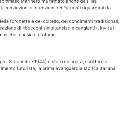
o Tommaso Marinetti ma firmato anche da Fillia
 convinzioni e intenzioni dei Futuristi riguardanti la
della forchetta e del coltello, dei condimenti tradizionali,
eazione di «bocconi simultaneisti e cangianti», invita i
 musiche, poesie e profumi.
gio, 2 dicembre 1944) è stato un poeta, scrittore e
mento futurista, la prima avanguardia storica italiana