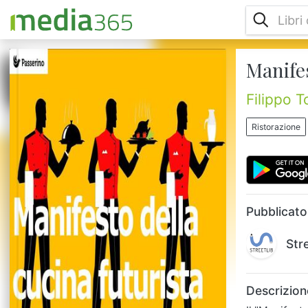
Manifes
Il "Manifesto della cucina futurista" (1930)
scritto interamente da Filippo Tommaso
Marinetti ma firmato anche da Fillia
Filippo 
(pseudonimo del pittore futurista Luigi
Colombo) è una raccolta di pensieri,
Ristorazione
convinzioni e intenzioni dei Futuristi
riguardanti la cucina e la gastronomia. Oltre
all'eliminazione della pastasciutta, il
Manifesto predica l'abolizione della
forchetta e del coltello, dei condimenti...
Pubblicato
Str
Descrizion