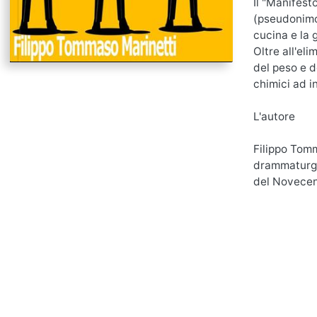
Il "Manifest
(pseudonimo 
cucina e la 
Oltre all'eli
del peso e d
chimici ad i
L'autore
Filippo Tomm
drammaturgo 
del Novecen