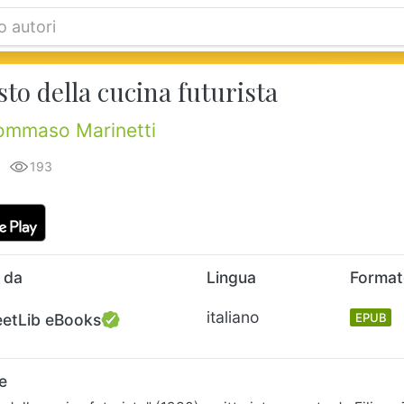
to della cucina futurista
Tommaso Marinetti
193
 da
Lingua
Forma
italiano
eetLib eBooks
EPUB
e