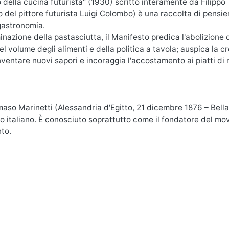
o della cucina futurista" (1930) scritto interamente da Filipp
del pittore futurista Luigi Colombo) è una raccolta di pensieri,
gastronomia.
minazione della pastasciutta, il Manifesto predica l'abolizione 
el volume degli alimenti e della politica a tavola; auspica la cr
nventare nuovi sapori e incoraggia l'accostamento ai piatti di
aso Marinetti (Alessandria d'Egitto, 21 dicembre 1876 – Bella
italiano. È conosciuto soprattutto come il fondatore del movi
to.