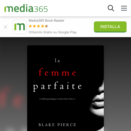
Media365 Book Reader
INSTALLA
Esplora
Ottienilo Gratis su Google Play
Accedi
Pubblica