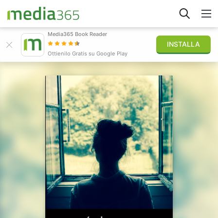
Media365 Book Reader
INSTALLA
Esplora
Ottienilo Gratis su Google Play
Accedi
Pubblica