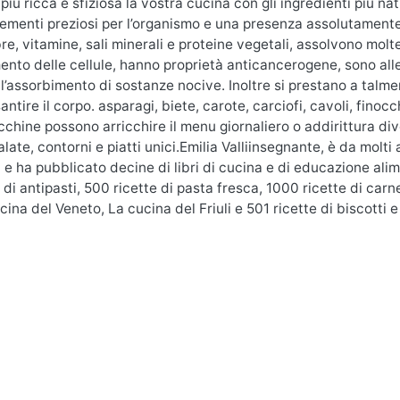
più ricca e sfiziosa la vostra cucina con gli ingredienti più n
lementi preziosi per l’organismo e una presenza assolutamente
bre, vitamine, sali minerali e proteine vegetali, assolvono mol
ento delle cellule, hanno proprietà anticancerogene, sono all
 l’assorbimento di sostanze nocive. Inoltre si prestano a talm
ntire il corpo. asparagi, biete, carote, carciofi, cavoli, finoc
chine possono arricchire il menu giornaliero o addirittura dive
alate, contorni e piatti unici.Emilia Valliinsegnante, è da molt
i e ha pubblicato decine di libri di cucina e di educazione ali
 di antipasti, 500 ricette di pasta fresca, 1000 ricette di carn
cina del Veneto, La cucina del Friuli e 501 ricette di biscotti e