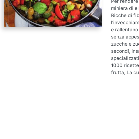
Per rendere 
miniera di e
Ricche di fi
l’invecchiam
e rallentano
senza appesa
zucche e zuc
secondi, ins
specializzat
1000 ricette
frutta, La cu