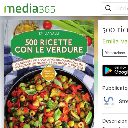
500 ric
Per rendere più ricca e sfiziosa la vostra
cucina con gli ingredienti più naturali e un
tocco di fantasiaLe verdure sono
Emilia Val
un’autentica miniera di elementi preziosi per
l’organismo e una presenza assolutamente
Ristorazione
indispensabile nella nostra alimentazione
quotidiana. Ricche di fibre, vitamine, sali
minerali e proteine vegetali, assolvono
molteplici funzioni benefiche:
disintossicano, contrastano l’invec...
Pubblicato
Str
Descrizion