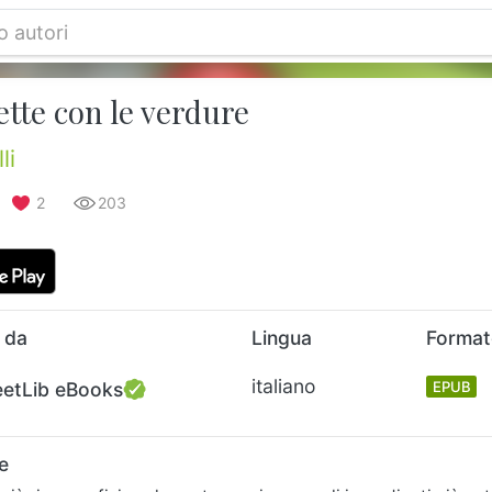
ette con le verdure
li
2
203
 da
Lingua
Forma
italiano
eetLib eBooks
EPUB
e