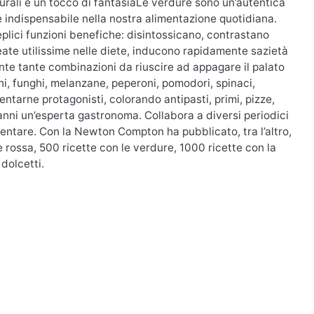
aturali e un tocco di fantasiaLe verdure sono un’autentica
 indispensabile nella nostra alimentazione quotidiana.
teplici funzioni benefiche: disintossicano, contrastano
eate utilissime nelle diete, inducono rapidamente sazietà
ente tante combinazioni da riuscire ad appagare il palato
chi, funghi, melanzane, peperoni, pomodori, spinaci,
ntarne protagonisti, colorando antipasti, primi, pizze,
i anni un’esperta gastronoma. Collabora a diversi periodici
mentare. Con la Newton Compton ha pubblicato, tra l’altro,
e rossa, 500 ricette con le verdure, 1000 ricette con la
 dolcetti.