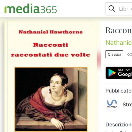
Raccont
La tradizione orale si perde nella notte dei
tempi e ha prodotto i più grandi capolavori
nella storia della letteratura mondiale, basti
Nathanie
pensare all''Odissea' o all''Iliade'. In
quest'opera Nathaniel Hawthorne si ispira a
Classici
tale tradizione per rielaborare racconti che,
in quest'ottica, sono effettivamente
raccontati due volte. In queste pagine
troverete sapori di grande suggestione: il
ricordo nostal...
Pubblicato
Str
Descrizion