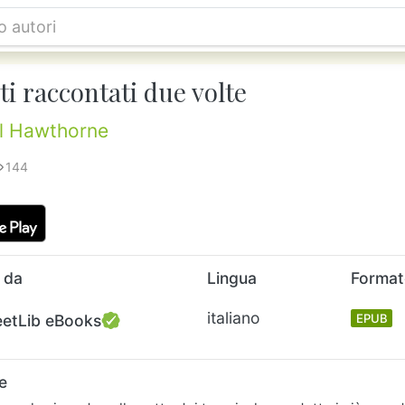
i raccontati due volte
l Hawthorne
144
 da
Lingua
Forma
italiano
eetLib eBooks
EPUB
e