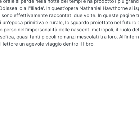
e orale si perde nella notte dei tempi e ha prodotto i più grand
Odissea' o all''Iliade'. In quest'opera Nathaniel Hawthorne si is
, sono effettivamente raccontati due volte. In queste pagine t
i un'epoca primitiva e rurale, lo sguardo proiettato nel futuro 
o perso nell'impersonalità delle nascenti metropoli, il ruolo dell
sofica, quasi tanti piccoli romanzi mescolati tra loro. All'inter
l lettore un agevole viaggio dentro il libro.