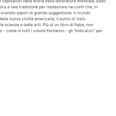
i capolavori nella storia della letteratura mondiale, basti
pira a tale tradizione per rielaborare racconti che, in
roverete sapori di grande suggestione: il ricordo
della nuova civiltà americana, il punto di visto
e scienze e delle arti. Più di un libro di fiabe, non
no - come in tutti i volumi Fermento - gli "Indicatori" per