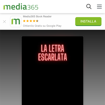
Media365 Book Reader
INSTALLA
Esplora
Ottienilo Gratis su Google Play
Accedi
Pubblica