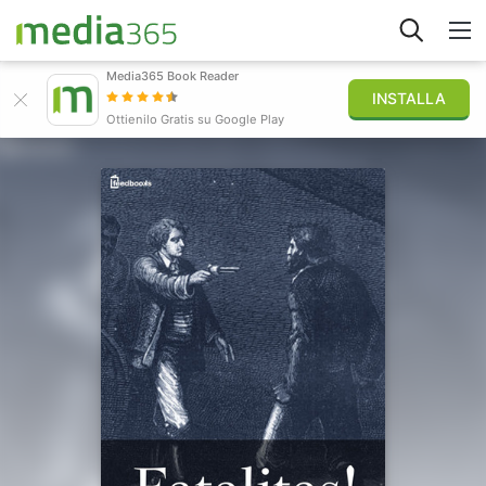
Media365 Book Reader
INSTALLA
Esplora
Ottienilo Gratis su Google Play
Accedi
Pubblica