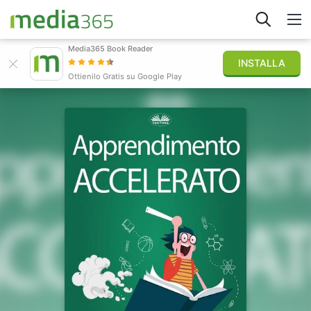
Media365 Book Reader
INSTALLA
Esplora
Ottienilo Gratis su Google Play
Accedi
Pubblica