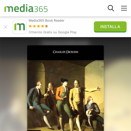
Media365 Book Reader
INSTALLA
Esplora
Ottienilo Gratis su Google Play
Accedi
Pubblica