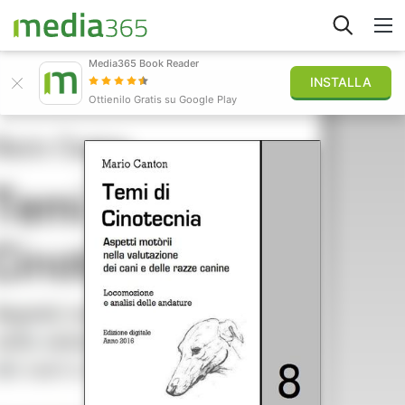
Media365 Book Reader
INSTALLA
Esplora
Ottienilo Gratis su Google Play
Accedi
Pubblica