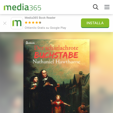
Media365 Book Reader
INSTALLA
Esplora
Ottienilo Gratis su Google Play
Accedi
Pubblica