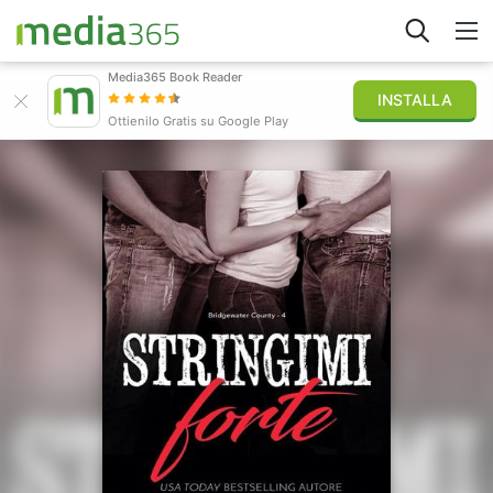
Media365 Book Reader
INSTALLA
Esplora
Ottienilo Gratis su Google Play
Accedi
Pubblica