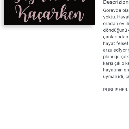
Descrizion
Görevde olan
yoktu. Hayat
oradan evlil
döndüğünü g
çanlarından 
hayat felsef
arzu ediyor 
planı gerçek
karşı çıkıp 
hayatının en
uymalı idi,
PUBLISHER: