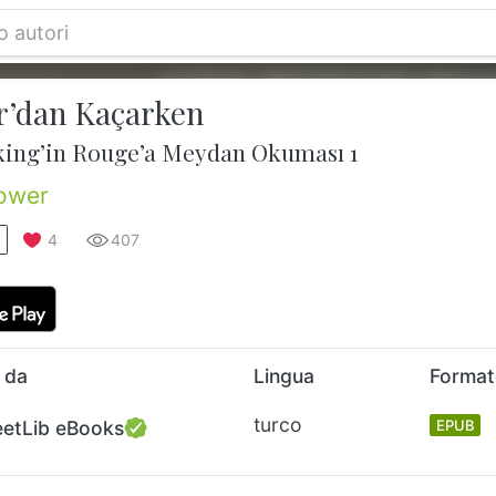
’dan Kaçarken
king’in Rouge’a Meydan Okuması 1
ower
4
407
 da
Lingua
Forma
turco
eetLib eBooks
EPUB