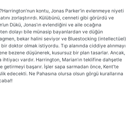
ur?Harrington’nun kontu, Jonas Parker’in evlenmeye niyeti
ını zorlaştırırdı. Külübünü, cenneti gibi görürdü ve
’un Dükü, Jonas’ın evlendiğini ve aile ocağına
ten dolayı bile münasip bayanlardan ve düğün
gmen, bekar halini seviyor ve Bluestocking (intellectüel)
 bir doktor olmak istiyordu. Tıp alanında ciddiye alınmayı
ene bezene düşünerek, kusursuz bir plan tasarlar. Ancak,
ihtiyacı vardır. Harrington, Marian’ın teklifine dahşetle
le getirmeyi başarır. İşler sapa sarmadan önce, Kent’te
lik edecekti. Ne Pahasına olursa olsun görgü kurallarına
caba!!