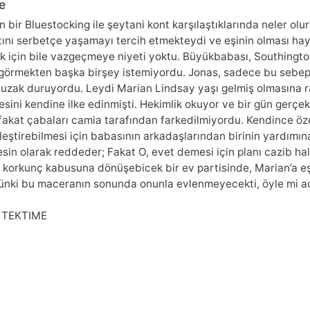
e
 bir Bluestocking ile şeytani kont karşılaştıklarında neler ol
ını serbetçe yaşamayı tercih etmekteydi ve eşinin olması hayat
ik için bile vazgeçmeye niyeti yoktu. Büyükbabası, Southington
örmekten başka birşey istemiyordu. Jonas, sadece bu sebep
uzak duruyordu. Leydi Marian Lindsay yaşı gelmiş olmasına ra
esini kendine ilke edinmişti. Hekimlik okuyor ve bir gün gerçek
fakat çabaları camia tarafından farkedilmiyordu. Kendince öz
leştirebilmesi için babasının arkadaşlarından birinin yardımına 
kesin olarak reddeder; Fakat O, evet demesi için planı cazib ha
 korkunç kabusuna dönüşebicek bir ev partisinde, Marian’a eş
 çünki bu maceranın sonunda onunla evlenmeyecekti, öyle mi a
 TEKTIME