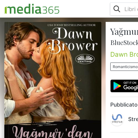
Yağmur
Görevde olan bir Bluestocking ile şeytani
kont karşılaştıklarında neler olur?
BlueStoc
Harrington’nun kontu, Jonas Parker’in
evlenmeye niyeti yoktu. Hayatını serbetçe
Dawn Br
yaşamayı tercih etmekteydi ve eşinin olması
hayatını zorlaştırırdı. Külübünü, cenneti gibi
Romanticismo
görürdü ve oradan evlilik için bile
vazgeçmeye niyeti yoktu. Büyükbabası,
Southington’un Dükü, Jonas’ın evlendiğini
ve aile ocağına döndüğünü görmekten ...
Pubblicato
Str