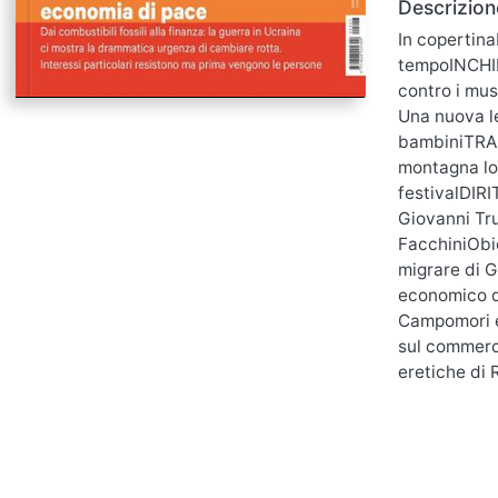
Descrizion
In copertin
tempoINCHIE
contro i mu
Una nuova le
bambiniTRAN
montagna lo 
festivalDIRI
Giovanni Tru
FacchiniObie
migrare di G
economico de
Campomori e
sul commerci
eretiche di