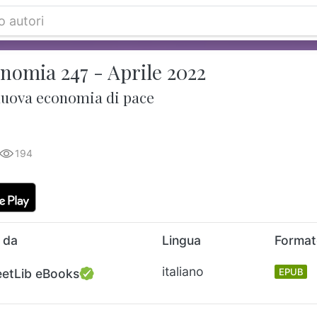
nomia 247 - Aprile 2022
nuova economia di pace
194
 da
Lingua
Forma
italiano
eetLib eBooks
EPUB