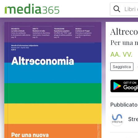
Altreco
In copertinaECONOMIADall’energia alla
finanza: cambiare modello per costruire
Per una 
davvero un’economia di pacePrimo
tempoINCHIESTACome sta cambiando lo
AA. VV.
sfruttamento delle vittime di trattaESTERIIn
India aumentano discriminazioni e violenze
Saggistica
contro i musulmaniFOSSIL FREELa
repressione non ferma la lotta alla crisi
climatica nelle FilippineECONOMIADipesh
Chakrabarty. Una nuova lettura
dell’antropoceneSec...
Pubblicato
Str