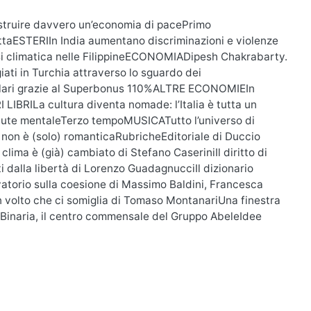
struire davvero un’economia di pacePrimo
taESTERIIn India aumentano discriminazioni e violenze
si climatica nelle FilippineECONOMIADipesh Chakrabarty.
ati in Turchia attraverso lo sguardo dei
lari grazie al Superbonus 110%ALTRE ECONOMIEIn
LIBRILa cultura diventa nomade: l’Italia è tutta un
 salute mentaleTerzo tempoMUSICATutto l’universo di
a non è (solo) romanticaRubricheEditoriale di Duccio
lima è (già) cambiato di Stefano CaseriniIl diritto di
 dalla libertà di Lorenzo GuadagnucciIl dizionario
vatorio sulla coesione di Massimo Baldini, Francesca
volto che ci somiglia di Tomaso MontanariUna finestra
i Binaria, il centro commensale del Gruppo AbeleIdee