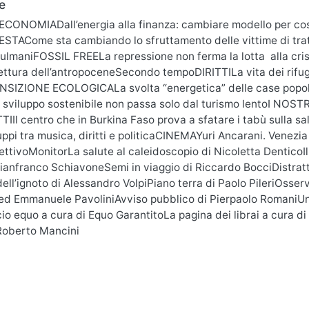
e
aECONOMIADall’energia alla finanza: cambiare modello per co
STACome sta cambiando lo sfruttamento delle vittime di trat
sulmaniFOSSIL FREELa repressione non ferma la lotta alla cri
ttura dell’antropoceneSecondo tempoDIRITTILa vita dei rifugi
SIZIONE ECOLOGICALa svolta “energetica” delle case popo
sviluppo sostenibile non passa solo dal turismo lentoI NOSTRI 
TTIIl centro che in Burkina Faso prova a sfatare i tabù sulla
ppi tra musica, diritti e politicaCINEMAYuri Ancarani. Venezi
ttivoMonitorLa salute al caleidoscopio di Nicoletta DenticoIl c
ianfranco SchiavoneSemi in viaggio di Riccardo BocciDistratti
ll’ignoto di Alessandro VolpiPiano terra di Paolo PileriOsser
d Emmanuele PavoliniAvviso pubblico di Pierpaolo RomaniUn 
o equo a cura di Equo GarantitoLa pagina dei librai a cura d
 Roberto Mancini