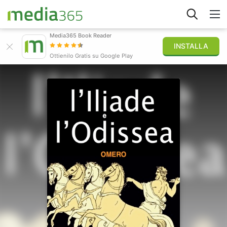
Media365 Book Reader
INSTALLA
Esplora
Ottienilo Gratis su Google Play
Accedi
Pubblica