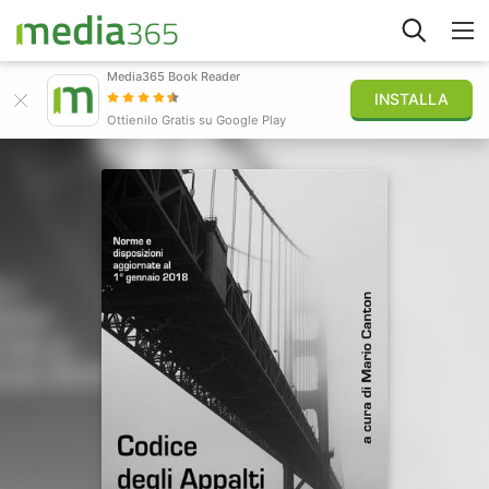
Media365 Book Reader
INSTALLA
Esplora
Ottienilo Gratis su Google Play
Accedi
Pubblica