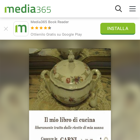
Media365 Book Reader
INSTALLA
Esplora
Ottienilo Gratis su Google Play
Accedi
Pubblica