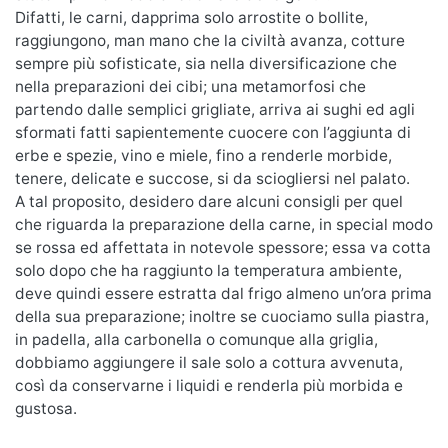
Difatti, le carni, dapprima solo arrostite o bollite,
raggiungono, man mano che la civiltà avanza, cotture
sempre più sofisticate, sia nella diversificazione che
nella preparazioni dei cibi; una metamorfosi che
partendo dalle semplici grigliate, arriva ai sughi ed agli
sformati fatti sapientemente cuocere con l’aggiunta di
erbe e spezie, vino e miele, fino a renderle morbide,
tenere, delicate e succose, si da sciogliersi nel palato.
A tal proposito, desidero dare alcuni consigli per quel
che riguarda la preparazione della carne, in special modo
se rossa ed affettata in notevole spessore; essa va cotta
solo dopo che ha raggiunto la temperatura ambiente,
deve quindi essere estratta dal frigo almeno un’ora prima
della sua preparazione; inoltre se cuociamo sulla piastra,
in padella, alla carbonella o comunque alla griglia,
dobbiamo aggiungere il sale solo a cottura avvenuta,
così da conservarne i liquidi e renderla più morbida e
gustosa.