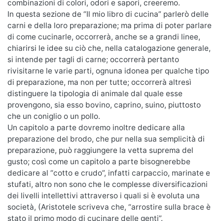
combinazioni di colori, odori e sapori, creeremo.
In questa sezione de “Il mio libro di cucina” parlerò delle
carni e della loro preparazione; ma prima di poter parlare
di come cucinarle, occorrerà, anche se a grandi linee,
chiarirsi le idee su ciò che, nella catalogazione generale,
si intende per tagli di carne; occorrerà pertanto
rivisitarne le varie parti, ognuna idonea per qualche tipo
di preparazione, ma non per tutte; occorrerà altresì
distinguere la tipologia di animale dal quale esse
provengono, sia esso bovino, caprino, suino, piuttosto
che un coniglio o un pollo.
Un capitolo a parte dovremo inoltre dedicare alla
preparazione del brodo, che pur nella sua semplicità di
preparazione, può raggiungere la vetta suprema del
gusto; così come un capitolo a parte bisognerebbe
dedicare al “cotto e crudo”, infatti carpaccio, marinate e
stufati, altro non sono che le complesse diversificazioni
dei livelli intellettivi attraverso i quali si è evoluta una
società, (Aristotele scriveva che, “arrostire sulla brace è
stato il primo modo di cucinare delle genti”.