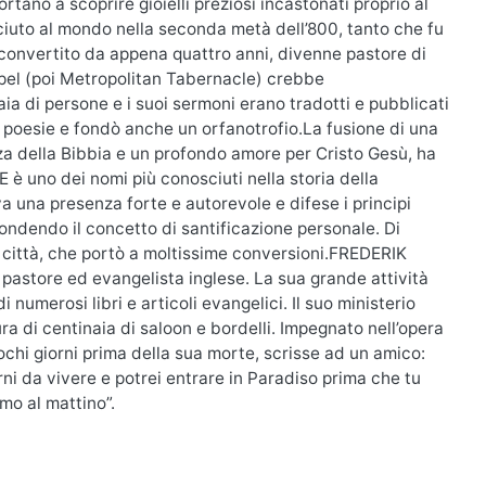
tano a scoprire gioielli preziosi incastonati proprio al
uto al mondo nella seconda metà dell’800, tanto che fu
 convertito da appena quattro anni, divenne pastore di
apel (poi Metropolitan Tabernacle) crebbe
a di persone e i suoi sermoni erano tradotti e pubblicati
i, poesie e fondò anche un orfanotrofio.La fusione di una
a della Bibbia e un profondo amore per Cristo Gesù, ha
 è uno dei nomi più conosciuti nella storia della
a una presenza forte e autorevole e difese i principi
fondendo il concetto di santificazione personale. Di
a città, che portò a moltissime conversioni.FREDERIK
tore ed evangelista inglese. La sua grande attività
i numerosi libri e articoli evangelici. Il suo ministerio
ra di centinaia di saloon e bordelli. Impegnato nell’opera
Pochi giorni prima della sua morte, scrisse ad un amico:
i da vivere e potrei entrare in Paradiso prima che tu
mo al mattino”.