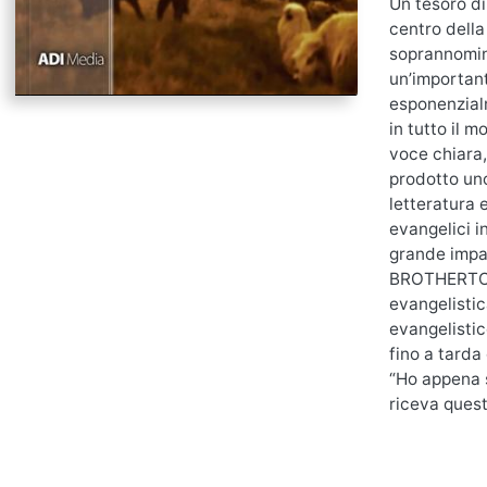
Un tesoro di
centro dell
soprannomina
un’important
esponenzialm
in tutto il 
voce chiara,
prodotto uno
letteratura 
evangelici i
grande impat
BROTHERTON 
evangelistica
evangelistic
fino a tarda
“Ho appena s
riceva quest