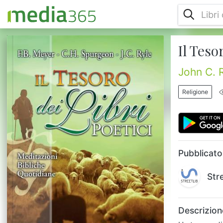
Il Teso
Un tesoro di poesia e preghiera. Queste
meditazioni bibliche quotidiane portano a
scoprire gioielli preziosi incastonati proprio
John C. 
al centro della Bibbia.CHARLES SPURGEON
è stato il predicatore più conosciuto al
Religione
mondo nella seconda metà dell’800, tanto
che fu soprannominato “il principe dei
predicatori”. Nel 1854, ancora ventenne e
convertito da appena quattro anni, divenne
pastore di un’importante ...
Pubblicato
Str
Descrizion