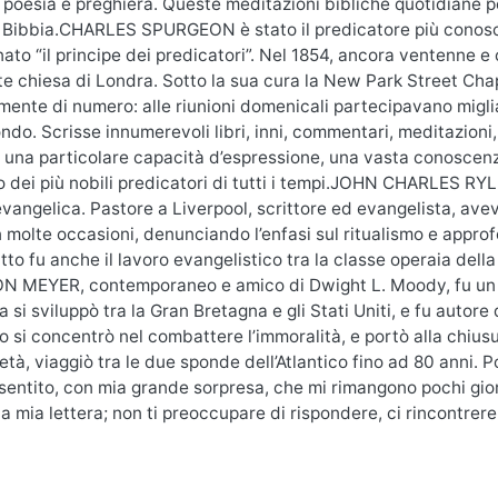
 poesia e preghiera. Queste meditazioni bibliche quotidiane por
a Bibbia.CHARLES SPURGEON è stato il predicatore più conosci
to “il principe dei predicatori”. Nel 1854, ancora ventenne e
e chiesa di Londra. Sotto la sua cura la New Park Street Ch
ente di numero: alle riunioni domenicali partecipavano migliai
mondo. Scrisse innumerevoli libri, inni, commentari, meditazion
 una particolare capacità d’espressione, una vasta conoscenz
 dei più nobili predicatori di tutti i tempi.JOHN CHARLES RYLE
evangelica. Pastore a Liverpool, scrittore ed evangelista, avev
n molte occasioni, denunciando l’enfasi sul ritualismo e appro
to fu anche il lavoro evangelistico tra la classe operaia dell
MEYER, contemporaneo e amico di Dwight L. Moody, fu un pas
 si sviluppò tra la Gran Bretagna e gli Stati Uniti, e fu autore d
o si concentrò nel combattere l’immoralità, e portò alla chiusu
 età, viaggiò tra le due sponde dell’Atlantico fino ad 80 anni. 
entito, con mia grande sorpresa, che mi rimangono pochi giorn
a mia lettera; non ti preoccupare di rispondere, ci rincontrere