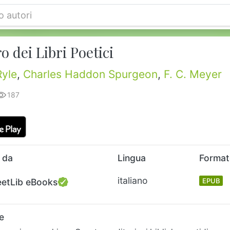
ro dei Libri Poetici
Ryle
,
Charles Haddon Spurgeon
,
F. C. Meyer
187
 da
Lingua
Forma
italiano
eetLib eBooks
EPUB
e