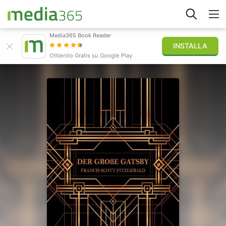
Media365 Book Reader
INSTALLA
Esplora
Ottienilo Gratis su Google Play
Accedi
Pubblica