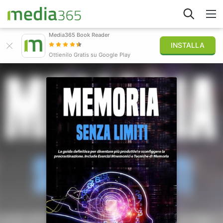
Media365 Book Reader
INSTALLA
Esplora
Ottienilo Gratis su Google Play
Accedi
Pubblica