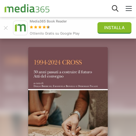
Media365 Book Reader
INSTALLA
Esplora
Ottienilo Gratis su Google Play
Accedi
Pubblica