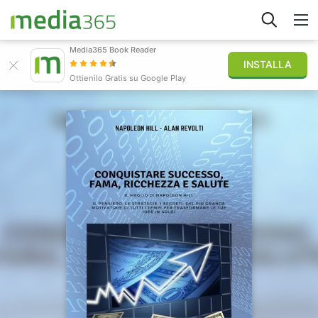
Media365 Book Reader
INSTALLA
Esplora
Ottienilo Gratis su Google Play
Accedi
Pubblica