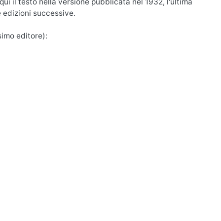
i il testo nella versione pubblicata nel 1932, l'ultima
e edizioni successive.
simo editore):