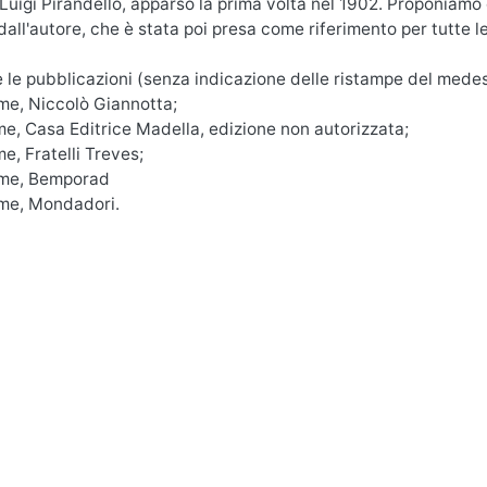
uigi Pirandello, apparso la prima volta nel 1902. Proponiamo qu
dall'autore, che è stata poi presa come riferimento per tutte l
 le pubblicazioni (senza indicazione delle ristampe del mede
me, Niccolò Giannotta;
me, Casa Editrice Madella, edizione non autorizzata;
me, Fratelli Treves;
ume, Bemporad
ume, Mondadori.