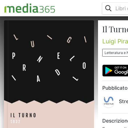
Il Turn
Romanzo di Luigi Pirandello, apparso la
prima volta nel 1902. Proponiamo qui il
testo nella versione pubblicata nel 1932,
Luigi Pir
l'ultima autorizzata dall'autore, che è stata
poi presa come riferimento per tutte le
Letteratura e 
edizioni successive. Queste tutte le
pubblicazioni (senza indicazione delle
ristampe del medesimo editore): - 1902,
volume, Niccolò Giannotta; - 1915, volume,
Casa Editrice Madella, edizione ...
Pubblicato
Str
Descrizion