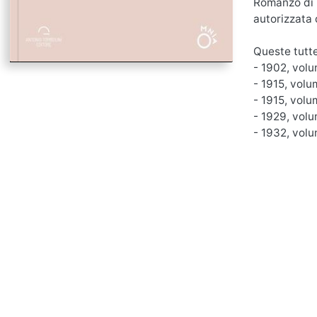
Romanzo di L
autorizzata 
Queste tutte
- 1902, volu
- 1915, volu
- 1915, volu
- 1929, vol
- 1932, vol