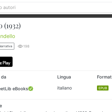
o (1932)
andello
198
Narrativa
 da
Lingua
Forma
italiano
eetLib eBooks
EPUB
e