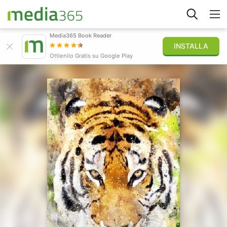
Media365 Book Reader
INSTALLA
Esplora
Ottienilo Gratis su Google Play
Accedi
Pubblica