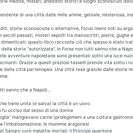
torie inedite, misteri, aneddoti storici e luoghi sconosciuti del
prendente di una città dalle mille anime, geniale, misteriosa, i
diti, storie sconosciute o alternative, focus meno noti su arg
 secoli passati, misteri sepolti tra manoscritti, pietre, guglie 
o dimenticati: questo libro racconta ciò che spesso è stato tral
e della storia “autorizzata”. In Forse non tutti sanno che a Napo
elle avventure napoletane sono presentati sotto una luce nuova 
cinanti. Grazie a questi preziosi tasselli prende vita sotto i n
 della città partenopea. Una città resa grande dalle storie 
nime.
tti sanno che a Napoli…
che tiene unita (e salva) la città è un uovo
ao fu ucciso dal sesso di una donna
oglie” mangiavano carne (prolegomeni a una cultura gastrono
va l’imbalsamazione: le mummie aragonesi
di Sangro curò malattie mortali: il Principe guaritore