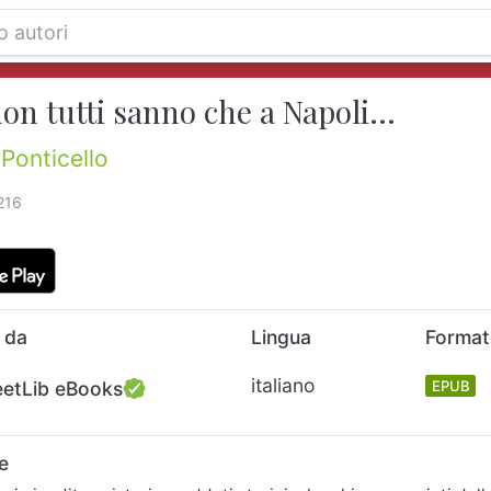
on tutti sanno che a Napoli...
Ponticello
216
 da
Lingua
Forma
italiano
eetLib eBooks
EPUB
e