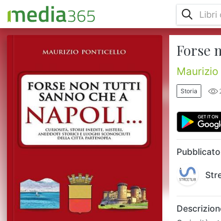
Forse n
Curiosità, storie inedite, misteri, aneddoti
storici e luoghi sconosciuti della città
partenopea Il volto sorprendente di una
Maurizio 
città dalle mille anime, geniale, misteriosa,
inaspettata Spaccati inediti, storie
Storia
sconosciute o alternative, focus meno noti
su argomenti famosi, aneddoti, avvenimenti
tratti dalle cronache dei secoli passati,
misteri sepolti tra manoscritti, pietre, guglie
e pareti, cur...
Pubblicato
Str
Descrizion