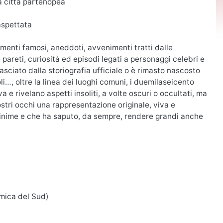
la città partenopea
naspettata
omenti famosi, aneddoti, avvenimenti tratti dalle
e pareti, curiosità ed episodi legati a personaggi celebri e
asciato dalla storiografia ufficiale o è rimasto nascosto
li…, oltre la linea dei luoghi comuni, i duemilaseicento
e rivelano aspetti insoliti, a volte oscuri o occultati, ma
ostri occhi una rappresentazione originale, viva e
minime e che ha saputo, da sempre, rendere grandi anche
mica del Sud)