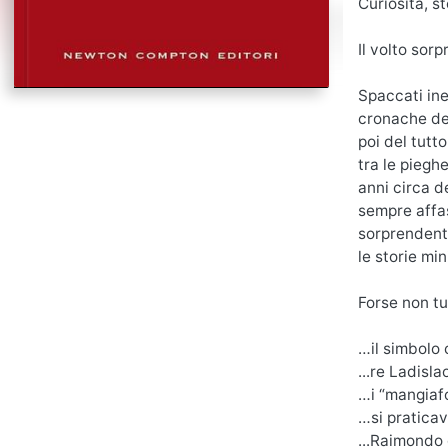
Curiosità, s
Il volto sor
Spaccati ine
cronache dei
poi del tutt
tra le piegh
anni circa d
sempre affas
sorprendente
le storie mi
Forse non tu
…il simbolo 
...re Ladisl
…i “mangiaf
…si pratica
...Raimondo 