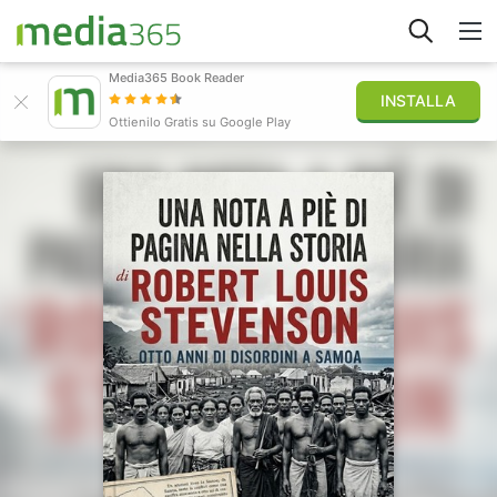
Media365 Book Reader
INSTALLA
Esplora
Ottienilo Gratis su Google Play
Accedi
Pubblica