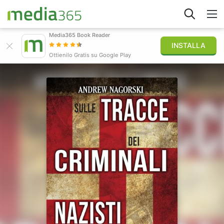
Media365 Book Reader
INSTALLA
Esplora
Ottienilo Gratis su Google Play
Accedi
Pubblica