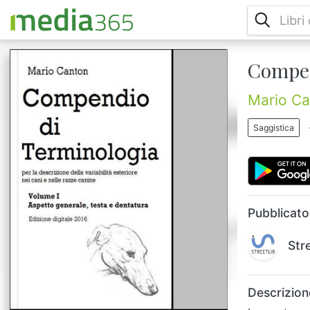
Compen
In questo manuale sono contenute – in
forma schematizzata e, dove possibile,
illustrata – le descrizioni morfologiche delle
Mario Ca
varie regioni anatomiche esterne del corpo
di un cane.In un volume separato sono
Saggistica
anche approfondite le descrizioni del pelo,
del colore e delle particolarità dei mantelli,
sempre con criterio anatomo-topografico.Ci
sono solo le cose essenziali sinteticamente
descritte, riepil...
Pubblicato
Str
Descrizion