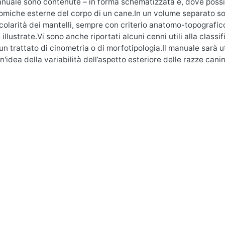
nuale sono contenute – in forma schematizzata e, dove possibil
omiche esterne del corpo di un cane.In un volume separato son
icolarità dei mantelli, sempre con criterio anatomo-topografic
 illustrate.Vi sono anche riportati alcuni cenni utili alla class
 un trattato di cinometria o di morfotipologia.Il manuale sarà 
n'idea della variabilità dell’aspetto esteriore delle razze canin