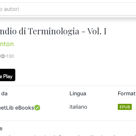
dio di Terminologia - Vol. I
nton
130
 da
Lingua
Forma
italiano
eetLib eBooks
EPUB
e