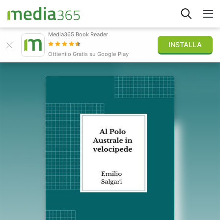
Media365 Book Reader
INSTALLA
Esplora
Ottienilo Gratis su Google Play
Accedi
Pubblica