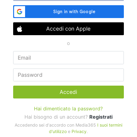
Accedi con Apple
o
Accedi
Hai dimenticato la password?
Hai bisogno di un account?
Registrati
Accedendo sei d'accordo con Media365
I suoi termini
d'utilizzo
e
Privacy
.