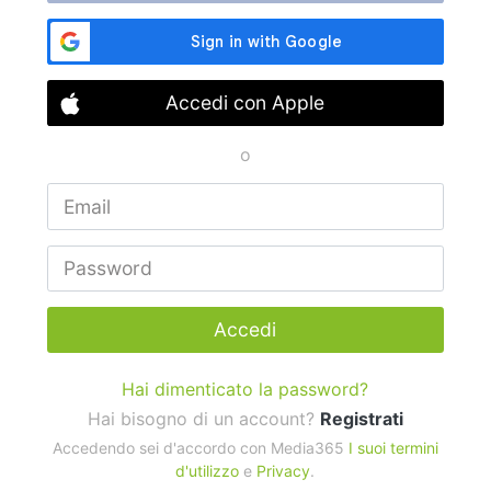
Accedi con Apple
o
Accedi
Hai dimenticato la password?
Hai bisogno di un account?
Registrati
Accedendo sei d'accordo con Media365
I suoi termini
d'utilizzo
e
Privacy
.