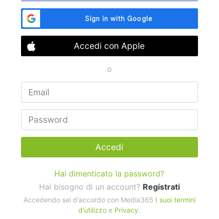
Accedi con Apple
o
Accedi
Hai dimenticato la password?
Hai bisogno di un account?
Registrati
Accedendo sei d'accordo con Media365
I suoi termini
d'utilizzo
e
Privacy
.