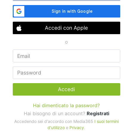
Accedi con Apple
o
Accedi
Hai dimenticato la password?
Hai bisogno di un account?
Registrati
Accedendo sei d'accordo con Media365
I suoi termini
d'utilizzo
e
Privacy
.