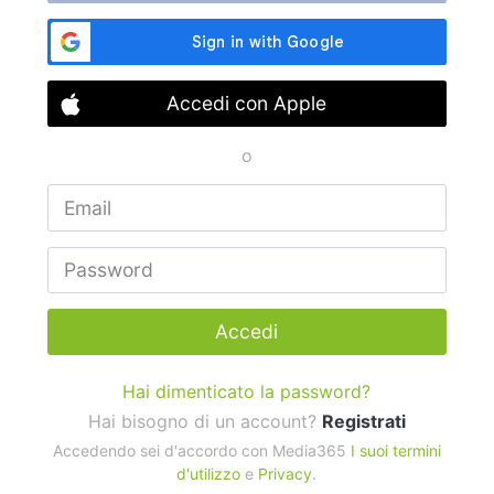
Accedi con Apple
o
Accedi
Hai dimenticato la password?
Hai bisogno di un account?
Registrati
Accedendo sei d'accordo con Media365
I suoi termini
d'utilizzo
e
Privacy
.