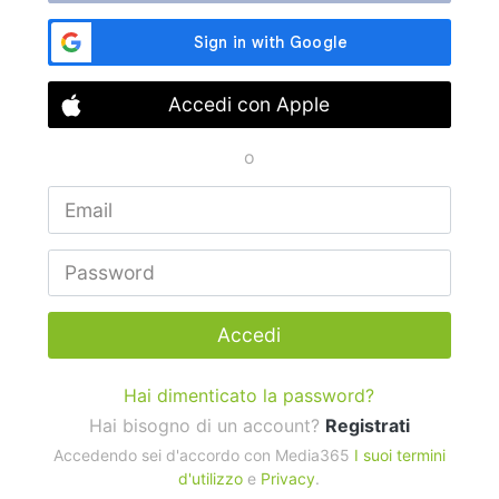
Accedi con Apple
o
Accedi
Hai dimenticato la password?
Hai bisogno di un account?
Registrati
Accedendo sei d'accordo con Media365
I suoi termini
d'utilizzo
e
Privacy
.