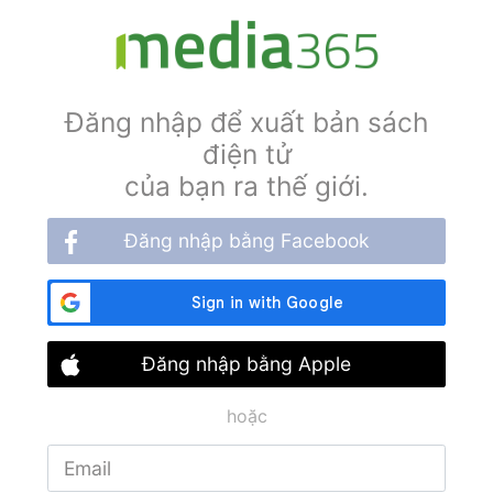
Đăng nhập để xuất bản sách
điện tử
của bạn ra thế giới.
Đăng nhập bằng Facebook
Đăng nhập bằng Apple
hoặc