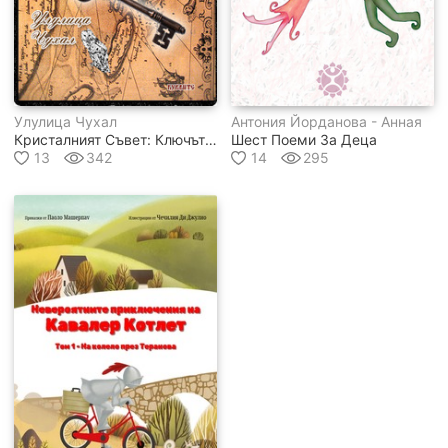
Улулица Чухал
Антония Йорданова - Анная
Кристалният Съвет: Ключът На Никола
Шест Поеми За Деца
13
342
14
295