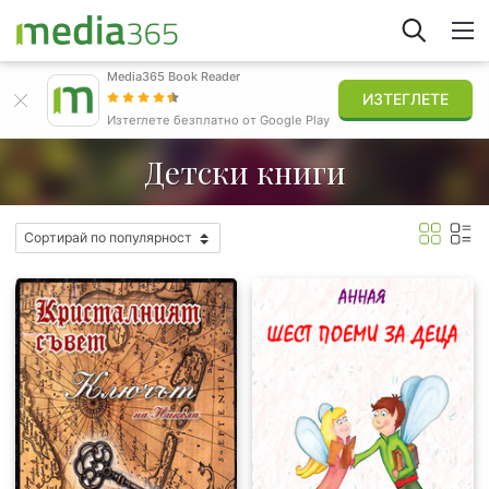
Media365 Book Reader
ИЗТЕГЛЕТЕ
Открий
Изтеглете безплатно от Google Play
Детски книги
Вписване
Публикувай