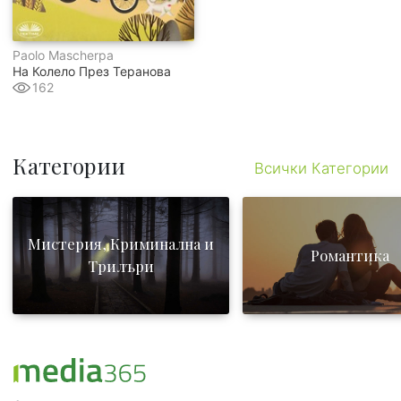
Paolo Mascherpa
На Колело През Теранова
162
Категории
Всички Категории
Мистерия, Криминална и
Романтика
Трилъри