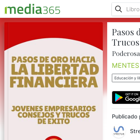
Pasos d
Los PENSAMIENTOS llevan a
los SENTIMIENTOS,
Trucos
los SENTIMIENTOS llevan a
las ACTIVIDADES y las ACTIVIDADES llevan
Poderosa 
a los RESULTADOS!!. TODO COMIENZA
CON SUS PENSAMIENTOS, QUE SON
MENTES 
PRODUCIDOS POR SU CEREBRO!!! ¿No es
sorprendente que nuestro cerebro sea
Educación y li
prácticamente la base de nuestra vida y
que, sin embargo, la mayoría de nosotros
no tenga ni idea de cómo funciona este
potente aparato? ESTA ES L...
Publicado 
Str