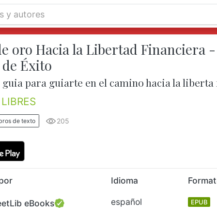
e oro Hacia la Libertad Financiera 
 de Éxito
guia para guiarte en el camino hacia la liberta
LIBRES
205
bros de texto
por
Idioma
Forma
español
eetLib eBooks
EPUB