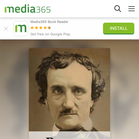
Media365 Book Reader
INSTALL
Explorar
Get free on Google Play
Iniciar sesión
Publicar