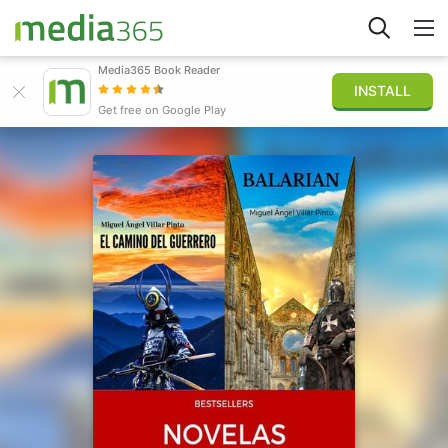
Media365 Book Reader
INSTALL
Explorar
Get free on Google Play
Iniciar sesión
Publicar