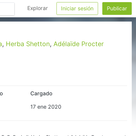
Explorar
Iniciar sesión
Publicar
a
,
Herba Shetton
,
Adélaïde Procter
to
Cargado
17 ene 2020