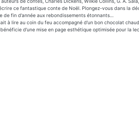
 auteurs de contes, Charles Dickens, Wilkie Collins, G. A. Sala
 écrire ce fantastique conte de Noël. Plongez-vous dans la d
re de fin d’année aux rebondissements étonnants...
fait à lire au coin du feu accompagné d’un bon chocolat chau
ebook bénéficie d’une mise en page esthétique optimisée pour la l