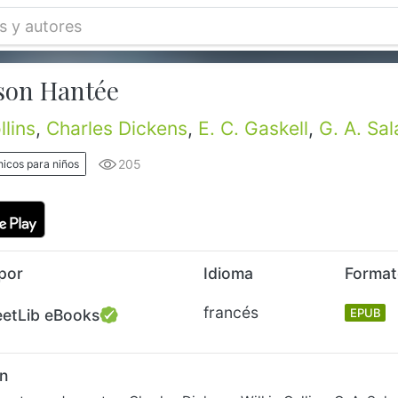
son Hantée
llins
,
Charles Dickens
,
E. C. Gaskell
,
G. A. Sal
205
nicos para niños
por
Idioma
Forma
francés
eetLib eBooks
EPUB
n