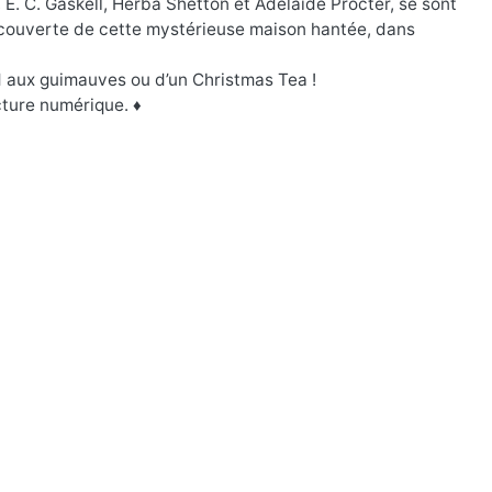
, E. C. Gaskell, Herba Shetton et Adelaïde Procter, se sont
écouverte de cette mystérieuse maison hantée, dans
d aux guimauves ou d’un Christmas Tea !
ecture numérique. ♦