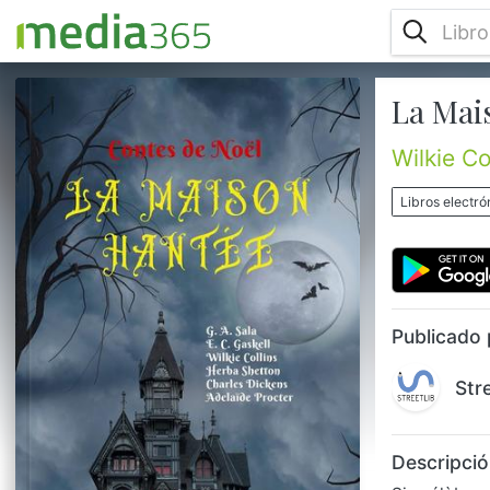
La Mai
Six célèbres auteurs de contes, Charles
Dickens, Wilkie Collins, G. A. Sala, E. C.
Gaskell, Herba Shetton et Adelaïde Procter,
Wilkie Co
se sont réunis pour écrire ce fantastique
conte de Noël. Plongez-vous dans la
Libros electró
découverte de cette mystérieuse maison
hantée, dans cette histoire de fin d’année
aux rebondissements étonnants... Un livre
parfait à lire au coin du feu accompagné
d’un bon chocolat chaud aux gu...
Publicado 
Str
Descripció