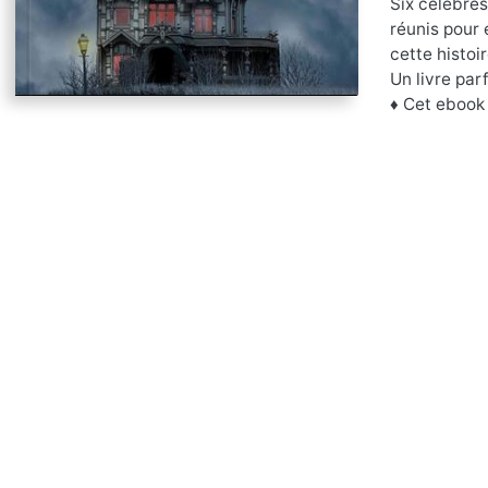
Six célèbres
réunis pour
cette histoi
Un livre par
​​​​​​♦ Cet 