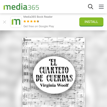
Media365 Book Reader
INSTALL
Explorar
Get free on Google Play
Iniciar sesión
Publicar