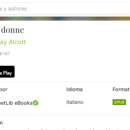
e donne
ay Alcott
187
por
Idioma
Forma
italiano
eetLib eBooks
EPUB
n