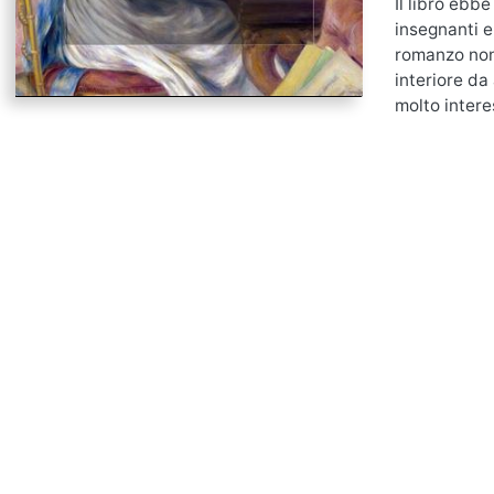
Il libro ebb
insegnanti e
romanzo non 
interiore d
molto intere