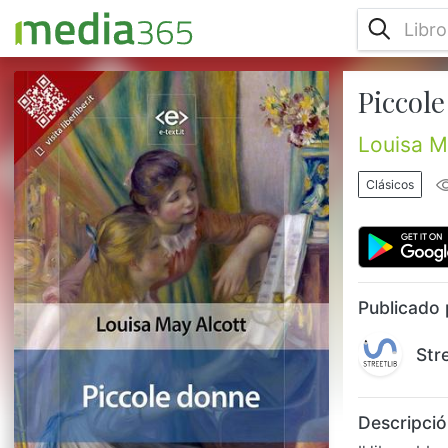
Piccol
Il libro ebbe un successo immediato
quando uscì e oggi è considerato un
classico della letteratura per l'infanzia,
Louisa M
consigliato dagli insegnanti e amato dai
bambini. Viene molto preso in
Clásicos
considerazione anche dalla pedagogia, in
quanto il tema principale del romanzo non è
solo la famiglia e come gli insegnamenti dei
genitori si riflettano sui figli, bensì la
crescita e la trasformazione interiore da...
Publicado 
Str
Descripció