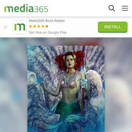
Media365 Book Reader
INSTALL
Explorar
Get free on Google Play
Iniciar sesión
Publicar