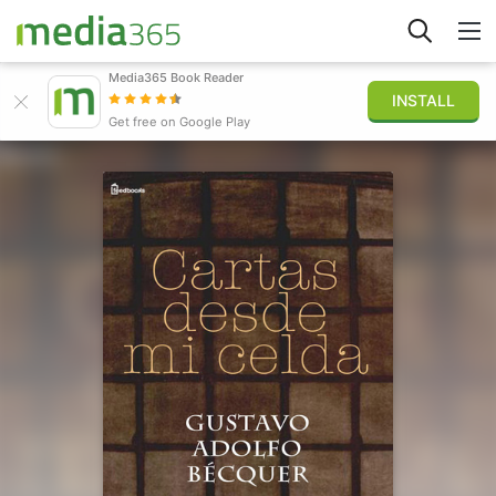
Media365 Book Reader
INSTALL
Explorar
Get free on Google Play
Iniciar sesión
Publicar