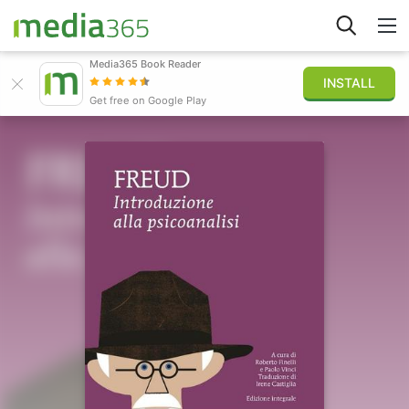
Media365 Book Reader
INSTALL
Explorar
Get free on Google Play
Iniciar sesión
Publicar