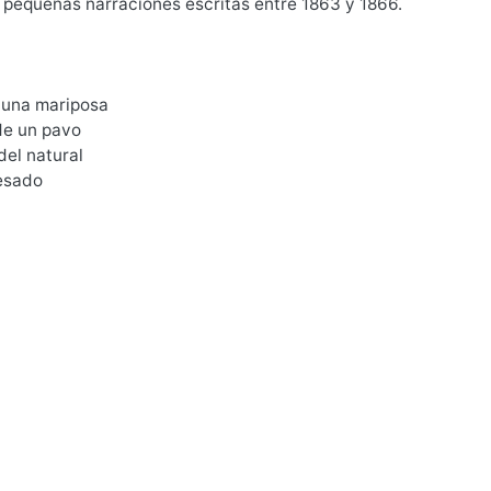
 pequeñas narraciones escritas entre 1863 y 1866.
e una mariposa
de un pavo
del natural
esado