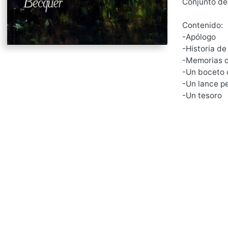
Conjunto de
Contenido:
-Apólogo
-Historia d
-Memorias 
-Un boceto 
-Un lance p
-Un tesoro