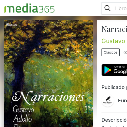
Narrac
Conjunto de pequeñas narraciones escritas
entre 1863 y 1866. Contenido: -Apólogo -
Historia de una mariposa -Memorias de un
Gustavo 
pavo -Un boceto del natural -Un lance
pesado -Un tesoro...
Clásicos
Publicado 
Eur
Descripció