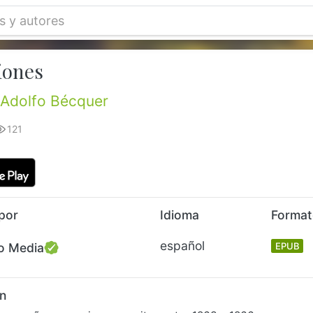
iones
Adolfo Bécquer
121
por
Idioma
Forma
español
o Media
EPUB
n