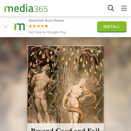
Media365 Book Reader
INSTALL
Explorar
Get free on Google Play
Iniciar sesión
Publicar