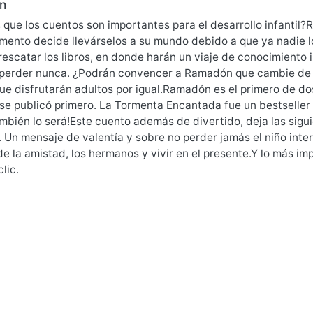
n
 que los cuentos son importantes para el desarrollo infantil
mento decide llevárselos a su mundo debido a que ya nadie l
rescatar los libros, en donde harán un viaje de conocimiento 
perder nunca. ¿Podrán convencer a Ramadón que cambie de p
que disfrutarán adultos por igual.Ramadón es el primero de d
se publicó primero. La Tormenta Encantada fue un bestselle
bién lo será!Este cuento además de divertido, deja las sigu
 Un mensaje de valentía y sobre no perder jamás el niño inter
e la amistad, los hermanos y vivir en el presente.Y lo más im
lic.