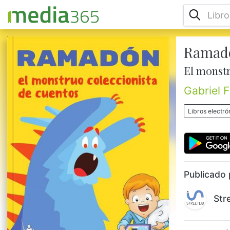
Ramad
¿Consideras que los cuentos son
importantes para el desarrollo infantil?
El monstr
Ramadón es un monstruo que ama los
cuentos, tanto que en algún momento
Gabriel 
decide llevárselos a su mundo debido a
que ya nadie los lee. Roberto y Gabriel se
Libros electró
embarcarán en una aventura y misión de
rescatar los libros, en donde harán un viaje
de conocimiento interior y descubrirán que
el niño que llevamos dentro no lo podemos
perder...
Publicado 
Str